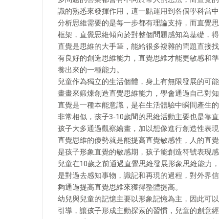
識的熟悉來發揮作用，這一點運用到各個學科當中
分析思維需要的是每一步都有理論支持，而直覺思
框架，直覺思維傾向於對整個問題感知為基礎，得
直覺是思維的大手筆，能給很多複雜的問題直接找
有良好的創造思維能力，直覺思維才能更敏感和準
養出來的一種能力。
兒童作為獨立的生活個體，身上有無限發展的可能
畫畫來鍛煉創造直覺思維能力，學會通過自己對知
直覺是一種本能意識，是在生活體驗中瞬間產生的
非常相似，孩子3-10歲間的思維活動主要也是靠
孩子大多通過觀察繪畫，加以想像進行創造性表現
直覺思維的優勢就是能提高直覺敏感性，人的直覺
是孩子形象直覺的敏感期，孩子能創造符號表現感
兒童在10歲之前通過直覺思維發展形象思維能力
是對過去感知事物，識記和再現的過程，對外界信
夠通過提高直覺思維來獲得整體提高。
幼兒與兒童的記憶主要以形象記憶為主，因此可以
引導，讓孩子形成主動探索的習慣，兒童的創意經