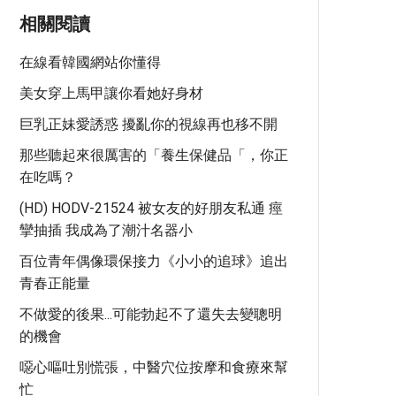
相關閱讀
在線看韓國網站你懂得
美女穿上馬甲讓你看她好身材
巨乳正妹愛誘惑 擾亂你的視線再也移不開
那些聽起來很厲害的「養生保健品「，你正
在吃嗎？
(HD) HODV-21524 被女友的好朋友私通 痙
攣抽插 我成為了潮汁名器小
百位青年偶像環保接力《小小的追球》追出
青春正能量
不做愛的後果...可能勃起不了還失去變聰明
的機會
噁心嘔吐別慌張，中醫穴位按摩和食療來幫
忙