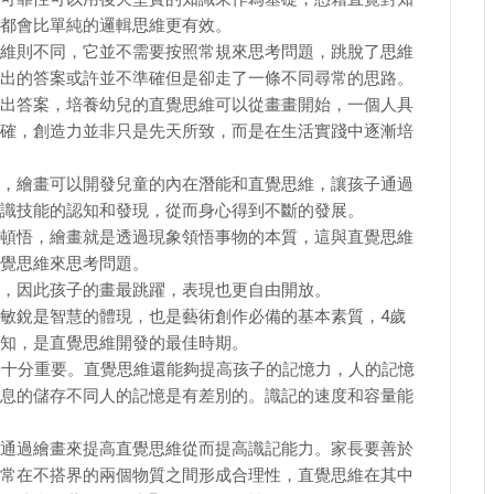
都會比單純的邏輯思維更有效。
維則不同，它並不需要按照常規來思考問題，跳脫了思維
出的答案或許並不準確但是卻走了一條不同尋常的思路。
出答案，培養幼兒的直覺思維可以從畫畫開始，一個人具
確，創造力並非只是先天所致，而是在生活實踐中逐漸培
，繪畫可以開發兒童的內在潛能和直覺思維，讓孩子通過
識技能的認知和發現，從而身心得到不斷的發展。
頓悟，繪畫就是透過現象領悟事物的本質，這與直覺思維
直覺思維來思考問題。
，因此孩子的畫最跳躍，表現也更自由開放。
敏銳是智慧的體現，也是藝術創作必備的基本素質，4歲
知，是直覺思維開發的最佳時期。
，十分重要。直覺思維還能夠提高孩子的記憶力，人的記憶
息的儲存不同人的記憶是有差別的。識記的速度和容量能
通過繪畫來提高直覺思維從而提高識記能力。家長要善於
常在不搭界的兩個物質之間形成合理性，直覺思維在其中