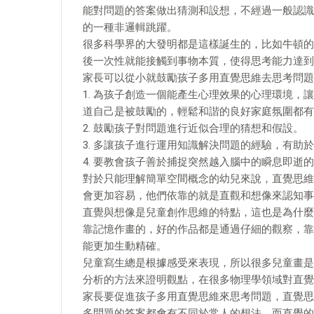
能對問題的答案做出猜測和設想，不經過一般認識
的一種非邏輯跳躍。
很多科學界的大發明都是這樣誕生的，比如牛頓的
後一次性就能接觸到事物本質，使得思考能力達到
家長可以從小就鼓勵孩子多用直覺思維去思考問題
1. 為孩子創造一個能產生心理效果的心理環境
道自己是被鼓勵的，輕鬆和諧的良好家庭氛圍都有
2. 鼓勵孩子對問題進行近似合理的猜想和假設。
3. 多讓孩子進行運用知識解決問題的經驗，有助
4. 要教會孩子善於捕捉突然越入腦中的瞬息即逝
對於只能理解簡單空間概念的幼兒來說，直覺思維
會更加容易，他們依靠的就是直觀和想像來認知事
直覺與想像是兒童創作思維的特點，這也是為什麼
靠記憶作畫的，好的作品都是通過仔細的觀察，靠
能更加生動精確。
兒童寫生總是根據感受來表現，所以很多兒童畫是
分析的方法來證明觀點，在很多物理學領域對直覺
家長要促進孩子多用直覺思維來思考問題，直覺思
多問題的答案都會有不同於常人的想法，而直覺的