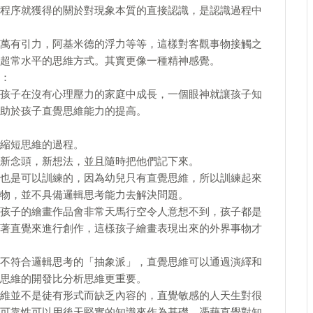
程序就獲得的關於對現象本質的直接認識，是認識過程中
萬有引力，阿基米德的浮力等等，這樣對客觀事物接觸之
超常水平的思維方式。其實更像一種精神感覺。
：
，讓孩子在沒有心理壓力的家庭中成長，一個眼神就讓孩子知
助於孩子直覺思維能力的提高。
於縮短思維的過程。
的新念頭，新想法，並且隨時把他們記下來。
也是可以訓練的，因為幼兒只有直覺思維，所以訓練起來
物，並不具備邏輯思考能力去解決問題。
孩子的繪畫作品會非常天馬行空令人意想不到，孩子都是
著直覺來進行創作，這樣孩子繪畫表現出來的外界事物才
不符合邏輯思考的「抽象派」，直覺思維可以通過演繹和
思維的開發比分析思維更重要。
維並不是徒有形式而缺乏內容的，直覺敏感的人天生對很
可靠性可以用後天堅實的知識來作為基礎，憑藉直覺對知