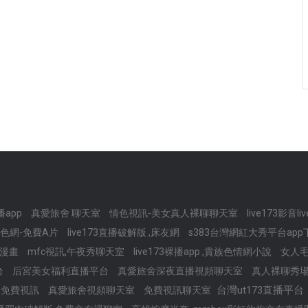
播app
真愛旅舍 聊天室
情色視訊-美女真人裸聊聊天室
live173影音
色網-免費A片
live173直播破解版 ,床友網
s383台灣網紅大秀平台app
情漫畫
mfc視訊,午夜秀聊天室
live173裸播app ,貴族色情網小說
女人
台
后宮美女福利直播平台
真愛旅舍深夜直播視頻聊天室
真人裸聊秀
台灣ut173直播平台
對一免費視訊
真愛旅舍視頻聊天室
免費視訊聊天室