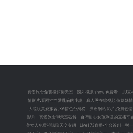
真愛旅舍免費視頻聊天室
國外視訊 show 免費看
UU直
情影片,看兩性性愛亂倫的小說
真人秀在線視頻,傻妹妹情
大陸版真愛旅舍 ,3A情色台灣榜
洪爺網站 影片,免費色
影片
真愛旅舍聊天室破解
台灣甜心女孩刺激的直播平
美女人免費視訊聊天交友網
Live173直播-全台首創一