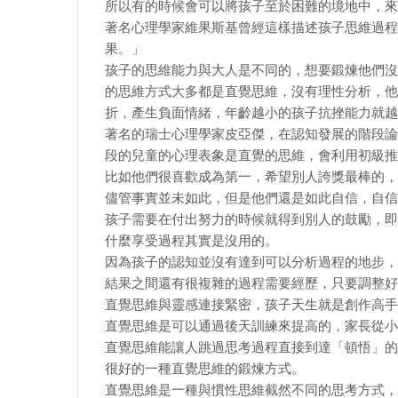
所以有的時候會可以將孩子至於困難的境地中，來
著名心理學家維果斯基曾經這樣描述孩子思維過程
果。」
孩子的思維能力與大人是不同的，想要鍛煉他們沒
的思維方式大多都是直覺思維，沒有理性分析，他
折，產生負面情緒，年齡越小的孩子抗挫能力就越
著名的瑞士心理學家皮亞傑，在認知發展的階段論
段的兒童的心理表象是直覺的思維，會利用初級推
比如他們很喜歡成為第一，希望別人誇獎最棒的，
儘管事實並未如此，但是他們還是如此自信，自信
孩子需要在付出努力的時候就得到別人的鼓勵，即
什麼享受過程其實是沒用的。
因為孩子的認知並沒有達到可以分析過程的地步，
結果之間還有很複雜的過程需要經歷，只要調整好
直覺思維與靈感連接緊密，孩子天生就是創作高手
直覺思維是可以通過後天訓練來提高的，家長從小
直覺思維能讓人跳過思考過程直接到達「頓悟」的
很好的一種直覺思維的鍛煉方式。
直覺思維是一種與慣性思維截然不同的思考方式，