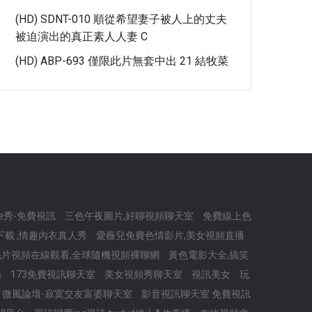
(HD) SDNT-010 順從希望妻子被人上的丈夫
被迫演出的真正素人人妻 C
(HD) ABP-693 僅限此片無套中出 21 結牧菜
live秀-免費視訊
三色午夜圖片,好聊視頻聊天室
免費線上色
下載 ,情趣內衣真人秀
愛薇兒免費色情影片,美女視頻直播
毛片視頻在線觀看,全球隨機視頻裸聊網
黃色電影大全,搞笑
場
173免費視訊聊天室
美女視頻秀聊天室
視訊美女
玩
微風論壇-寂寞交友富婆聊天室
影音視訊聊天室 免費視訊