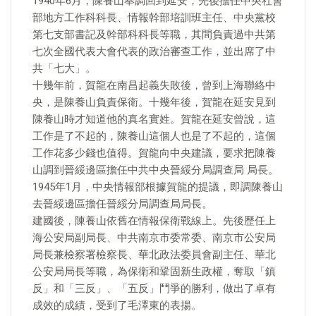
1940年6月，陳養山奉調回到延安，先後擔任中央社會
部地方工作科科長、情報幹部培訓班主任、中央黨校
第七支部書記及幹部科科長等職，其間負責過中共第
七次全國代表大會代表的政治審查工作，並出席了中
共「七大」。
十幾年前，賀龍在南昌起義失敗後，曾到上海聯絡中
央，是陳養山負責保衛。十幾年後，賀龍在延安見到
陳養山時才知道他的真名實姓。賀龍在延安曾說，這
工作是了不起的，陳養山這個人也是了不起的，這個
工作花多少錢也值得。賀龍向中央建議，要求把陳養
山調到晉綏邊區擔任中共中央晉綏分局調查局 局長。
1945年1月，中央情報部根據賀龍的提議，即調陳養山
去晉綏邊區擔任晉綏分局調查局局長。
建國後，陳養山依舊在情報保衛戰線上。先後歷任上
海公安局副局長、中共南京市委常委、南京市公安局
局長兼檢察署檢察長、華北政法委員會副主任、華北
公安局局長等職，為保衛和鞏固新生政權，奪取「鎮
反」和「三反」、「五反」鬥爭的勝利，做出了卓有
成效的成績，受到了毛澤東的表揚。