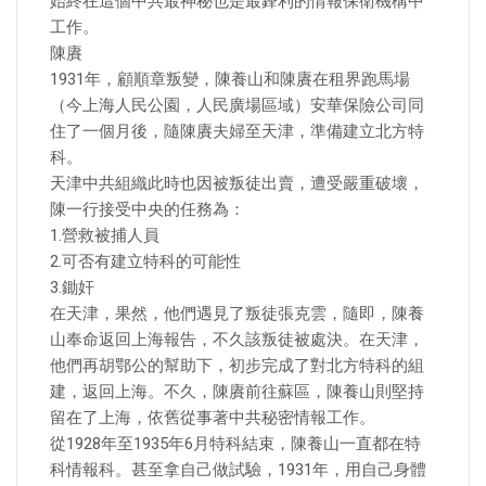
始終在這個中共最神秘也是最鋒利的情報保衛機構中
工作。
陳賡
1931年，顧順章叛變，陳養山和陳賡在租界跑馬場
（今上海人民公園，人民廣場區域）安華保險公司同
住了一個月後，隨陳賡夫婦至天津，準備建立北方特
科。
天津中共組織此時也因被叛徒出賣，遭受嚴重破壞，
陳一行接受中央的任務為：
1.營救被捕人員
2.可否有建立特科的可能性
3.鋤奸
在天津，果然，他們遇見了叛徒張克雲，隨即，陳養
山奉命返回上海報告，不久該叛徒被處決。在天津，
他們再胡鄂公的幫助下，初步完成了對北方特科的組
建，返回上海。不久，陳賡前往蘇區，陳養山則堅持
留在了上海，依舊從事著中共秘密情報工作。
從1928年至1935年6月特科結束，陳養山一直都在特
科情報科。甚至拿自己做試驗，1931年，用自己身體