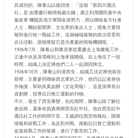
其成功的。陳養山以後回憶：「這個『新四川通訊
社』是 由重慶行轅情報處出錢，廣泛利用國民黨中央
黨政軍 機關及地方軍閥各派勢力，用以聯絡各方社會
人士，團結新聞界、文化界的進步人士，搜集大量情
報和進行統一戰線工作。這個極端複雜的政治背景和
合法活動，誰能懷疑它是共產黨的情報機關呢。」
1936年7月，陳養山和陳克寒從重慶去上海彙報工作，
正逢中央派馮雪峰到上海來接關係。在上海住了一段
時間，組織上決定將他們二人一起調回陝北。
1936年10月，陳養山到達西安，組織又決定將他留在
那裡，主要參與聯絡西北軍的工作，他仍以記者身份
作掩護，幫助吳奚如辦《文化周報》。這是張學良出
資創辦，指導抗日救亡運動的刊物。
不久，發生了西安事變，在此期間，陳養山除了解社
會反映，還奉命負責籌辦西安紅中社。他在西安紅中
通訊社工作的時間不長，又被調往西安情報站，開展
情報和統戰工作，為反對內戰、推動抗日救亡運動和
促進統戰工作的發展，進行了艱苦的工作。