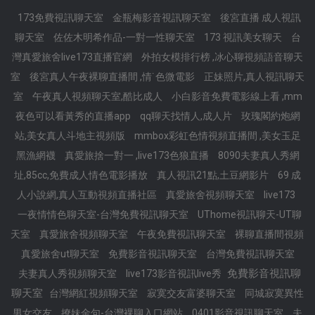
173免費視訊聊天室
金瓶梅影音視訊聊天室
後宮直播 成人視訊
聊天室
佐佐木明希作品-一對一性聊天室
173 視訊美女聊天
台
灣真愛旅舍live173直播官網
外拍女模排行榜 ,冰心聊視頻語音聊天
室
後宮真人午夜裸聊直播間 ,情˙色微電影
正妹照片,真人視訊聊天
室
午夜真人視頻聊天室,酷比成人
小白影音免費電影線上看 ,mm
夜色可以看黃秀的直播app
qq聊天找情人,成人片
玫瑰閣約炮網
站,美女真人斗地主視頻版
mmbox彩虹色情視頻直播間 ,美女玉足
黑漁網襪
真愛旅捨一對一 ,live173色狼直播
8090夫妻真人秀網
址,85cc,免費成人情色電影播放
真人視訊21點,土豆網影片
69 成
人小說網,真人互動視頻直播社區
真愛旅舍視頻聊天室
live173
一夜情情色聊天室-台灣免費視訊聊天室
UThome視訊聊天-UT聊
天室
真愛旅舍視頻聊天室
午夜免費視訊聊天室
裸聊直播間視頻
真愛旅舍ut聊天室
免費影音視訊聊天室
台灣免費視訊聊天室
免費影音視訊聊
夫妻真人秀視頻聊天室
live173影音視訊live秀
聊天室
台灣網紅視頻聊天室
寂寞交友富婆聊天室
同城寂寞異性
男女交友
撩妹金句-台灣裸聊入口網站
0401影音視訊聊天室
夫