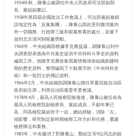
1954年秋，陳養山被調任中央人民政府司法部副部
長、黨組副書記。
1958年第四屆全國政法工作會議上，司法部黨組被錯
誤地定性為「反黨集團」，陳養山因此受到撤消黨內
外一切職務、行政降三級和留黨察看的處分，並被下
放到北京清河制呢廠勞動。
1960年，中央組織部根據李克農提議，調陳養山到中
央調查部承擔為中共黨史提供中共特科斗爭史的資料
編寫工作。他隨李克農收集我黨情報保衛組織創建時
期的歷史資料，整理編寫了十餘萬字的《中央特科史
稿》和一批烈士的傳記資料。
1966年2月，中央組織部調陳養山擔任寧夏回族自治區
政府副主席，列席自治區黨委常委會議。
1978年4月，最高人民檢察院恢復後，陳養山被任命為
最高人民檢察院副檢察長、黨組成員，不顧年事已
高，同高檢院黨組班子一起，總結經驗，消除「左」
傾影響，研究制定新時期檢察工作方針和任務，重建
檢察隊伍和業務。
1983年，中央撤消了對陳養山、鄭紹文等9位同志的錯