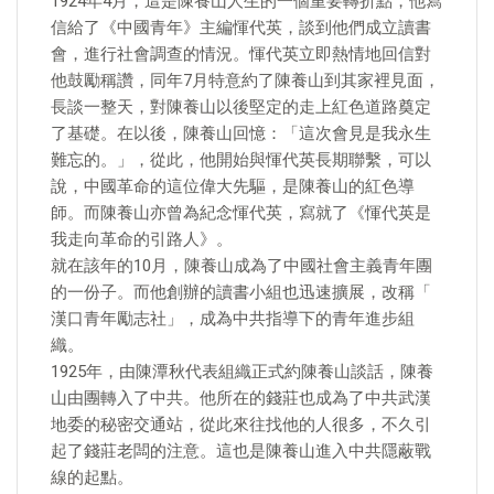
1924年4月，這是陳養山人生的一個重要轉折點，他寫
信給了《中國青年》主編惲代英，談到他們成立讀書
會，進行社會調查的情況。惲代英立即熱情地回信對
他鼓勵稱讚，同年7月特意約了陳養山到其家裡見面，
長談一整天，對陳養山以後堅定的走上紅色道路奠定
了基礎。在以後，陳養山回憶：「這次會見是我永生
難忘的。」，從此，他開始與惲代英長期聯繫，可以
說，中國革命的這位偉大先驅，是陳養山的紅色導
師。而陳養山亦曾為紀念惲代英，寫就了《惲代英是
我走向革命的引路人》。
就在該年的10月，陳養山成為了中國社會主義青年團
的一份子。而他創辦的讀書小組也迅速擴展，改稱「
漢口青年勵志社」，成為中共指導下的青年進步組
織。
1925年，由陳潭秋代表組織正式約陳養山談話，陳養
山由團轉入了中共。他所在的錢莊也成為了中共武漢
地委的秘密交通站，從此來往找他的人很多，不久引
起了錢莊老闆的注意。這也是陳養山進入中共隱蔽戰
線的起點。