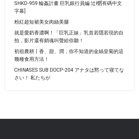
SHKD-959 輪姦計畫 巨乳銀行員編 辻櫻[有碼中文
字幕]
粉紅超短裙美女肉絲美腿
就是愛奶香濃啊！「巨乳正妹」乳首若隱若現的自
拍，影片還有銷魂叫聲給你聽！
初祖農耕丨香、甜、潤，你不知道的金絲皇菊的這
幾種食用方法！
CHINASES SUB DOCP-204 アナタは黙って寝てな
さい！ 私たちが