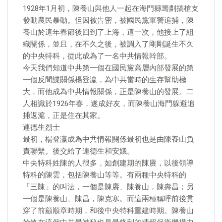
1928年1月初，陳養山與他人一起在海門縣籌劃搞槍支
發動農民暴動。但因被告密，被國民黨軍警追捕，陳
養山於這年春節後回到了上海，這一次，他接上了組
織關係，並且，在不久之後，被調入了剛剛誕生不久
的中央特科，從此成為了一名中共情報幹部。
今天我們知道中共第一個在國民黨高層內部發展的第
一個反間諜關係楊登瀛，為中共當時的生存幫助極
大，而他成為中共情報關係，正是陳養山的發展。二
人相識於1926年春，遂成好友，而陳養山海門躲避追
捕返滬，正是住在其家。
連德生烈士
最初，楊登瀛成為中共情報關係最初也是由陳養山負
責聯繫。後交給了連德生和安娥。
中央特科姓陳的人很多，如創建期的陳賡，以後領導
特科的陳雲，包括陳養山等等。有兩種中央特科的
「三陳」的叫法，一個是陳賡、陳養山，陳壽昌；另
一個是陳養山、陳昌，陳克寒。而這兩種稱呼前後貫
穿了前顧順章時期，和後中央特科重建時期。陳養山