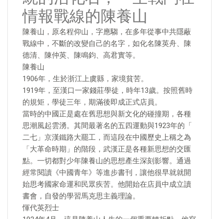
情報戰線的陳養山
陳養山，原名程仰山，字應騶，在多年從事中共隱蔽
戰線中，不斷的改變自己的名字，如化名陳英舟、陳
德清、陳仲英、陳鳴鈞、高君實等。
陳養山
1906年，生於浙江上虞縣，家境貧苦。
1919年，至漢口一家錢莊學徒，時年13歲。按照舊時
的規矩，學徒三年，期滿後即成正式店員。
當時的中國正是處在舊思想與新文化的碰撞期，各種
思潮風起雲湧。其間最著名的五四運動與1923年的「
二七」京漢鐵路大罷工，而這段在中國歷史上稱之為
「大革命時期」的階段，武漢正是各種新思想的交匯
點。一切都對少年陳養山的思想產生深刻影響。通過
經常閱讀《中國青年》等進步書刊，讓他很早就就開
始思考國家命運和民眾疾苦。他開始在店員中成立讀
書會，自發的學習馬克思主義理論。
惲代英烈士