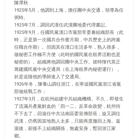
陳潭秋
1925年5月，他調到上海，擔任團中央交通，領導為任
弼時。
1925年7月，調回武漢任武漢團地委代理書記。
1925年9月，任國民黨漢口市黨部常委兼組織部長（此
時，正是第一次國共合作蜜月期，中共歷史上的跨黨
任職合作期）。但因其在漢口生活多年，熟人很多，
做秘密工作極不方便（此時的國民黨在租界活動也是
秘密的）。組織將他調回團中央工作。彼時惲代英正
籌建國民黨中央交通局（在上海租界內秘密運行），
於是追隨他的導師進入了交通局。
1926年冬，陳養山調往浙江，在寧波國民黨浙江省黨
部做統戰工作；
1927年3月，在杭州組建中共組織機構。不久，即發生
了流滿共產黨鮮血的「四一二」反革命政變，杭州待
不下去了，回滬任中共法南區委宣傳部長，旋又調往
武漢，仍舊因當地熟人太多，只能再度撤回上海。返
滬後，卻接不上組織關係，無處安身，暫回浙江家
鄉。