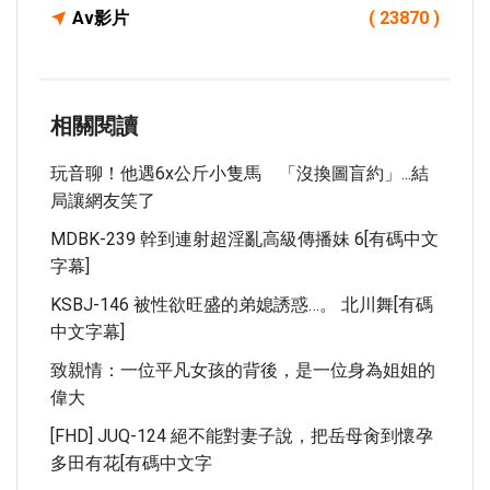
Av影片
( 23870 )
相關閱讀
玩音聊！他遇6x公斤小隻馬 「沒換圖盲約」...結
局讓網友笑了
MDBK-239 幹到連射超淫亂高級傳播妹 6[有碼中文
字幕]
KSBJ-146 被性欲旺盛的弟媳誘惑…。 北川舞[有碼
中文字幕]
致親情：一位平凡女孩的背後，是一位身為姐姐的
偉大
[FHD] JUQ-124 絕不能對妻子說，把岳母肏到懷孕
多田有花[有碼中文字