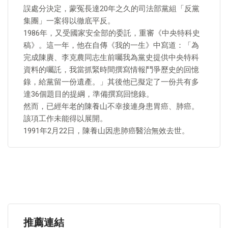
誤處分決定，蒙冤長達20年之久的司法部黨組「反黨
集團」一案得以徹底平反。
1986年，又受國家安全部的委託，重審《中央特科史
稿》。這一年，他在自傳《我的一生》中寫道：「為
完成陳賡、李克農同志生前囑我為黨史提供中央特科
資料的囑託，我當抓緊時間撰寫情報鬥爭歷史的回憶
錄，給黨留一份遺產。」其後他已擬定了一份共有多
達36個題目的提綱，準備撰寫回憶錄。
然而，已經年老的陳養山不幸接連身患胃癌、肺癌。
該項工作未能得以展開。
1991年2月22日，陳養山因患肺癌醫治無效去世。
推薦連結