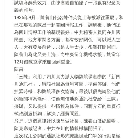
試驗麻醉藥效力，由陳賡親自拍攝了一張很有紀念意
義的照片。
1935年9月，陳養山化名陳仲英從上海被派往重慶，和
已在那裡的陳昌一起開闢情報工作。調研後，他們認
為四川情報工作的基礎很好，中共秘密人員同在川國
民黨、地方軍閥各方面，都有較好關係，可以派人進
去，大有發展前途，只是人手太少，很難打開局面。
陳養山為此又去上海，向中央留守機構求援，於當年
12月偕陳克寒乘船回到重慶。
陳昌
「三陳」利用了四川實力派人物劉航琛創辦的「新四
川通訊社」，時該社因為無利可圖，準備停辦。他們
抓緊時機，和劉航琛多次協商，最後以優先轉發他們
的新聞稿為條件，使他無償地將通訊社交給「三陳」
接辦。又以提供一些情報為條件，同蔣介石的重慶行
轅政訓處掛鉤，解決了經費問題。
於是，這個通訊社以陳昌做社長，陳養山做總編輯，
陳克寒做記者，中共在川的情報機構開張了。
這次採用公開的通訊社形式掩護隱蔽鬥爭的行動是極