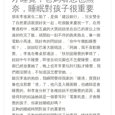
奈，睡眠對孩子很重要
朋友李進家生二胎了，是個「建設銀行」，兒女雙全
了自然要請親朋好友一起，吃個飯來慶祝一下。在用
餐過程中，他家五歲的大寶妞妞坐在自己的座位上快
速的吃完了飯，就開始一刻不停的跑來跑去，像一個
電動小馬達。我好奇的問妞妞，「你中午幾點睡覺
呢？」，妞妞眨巴著大眼睛說，「阿姨，我不喜歡睡
覺。」李進在餐桌那邊說，「快別提睡覺的事情了，
妞妞中午不睡覺，即使在幼兒園也不怎麼睡覺，老師
都已經放棄她了，晚上也常常要玩到12點才睡覺，我
們都沒辦法，不知道該怎麼管她。」
聽完李進的抱怨，我瞬間覺得我家的「睡渣」寶寶好
像也沒那麼「渣」了，他只是入睡困難，但總歸是會
睡覺的。和李進分析了各種妞妞不想睡覺的原因，最
後得到的結論她就是一個要等到「電量耗盡」才會睡
覺的孩子。你家娃睡眠好嗎？
足夠的睡眠時間對孩子的重要性