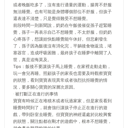
或者晚飯吃多了，沒有進行適量的運動，腸胃不舒服
無法睡覺。也有可能是身體哪個部位不舒服，但孩子
還表達不清楚，只是覺得難受不想睡覺。
前段時間一則新聞說，奶奶在午飯後催促孫子趕緊睡
覺，孫子一再表示自己不想睡覺，不太舒服，但奶奶
心疼孫子，想讓娃快點睡覺能午休好。但悲劇發生
了，孫子因為飯後沒有消化完，平躺後食物返流，堵
塞器官，造成呼吸困難，最終孩子在睡夢中離開了人
世，真是追悔莫及。
Tips：飯後不要讓孩子馬上睡覺，在家裡走動走動，
玩一會兒再睡。照顧孩子的家長也需要及時觀察寶寶
的狀態，看到寶寶表現異常或者強烈抗拒睡覺的情
況，要多關心寶寶的深層次原因。
· 被打斷正在進行的事情
寶寶有時候正在堆積木或者玩過家家，但是家長看到
睡覺時間到了，就會強行讓孩子停止正在進行的遊
戲，帶到卧室去睡覺。但寶寶的神經還處於比較興奮
的狀態，關注點都在剛才的遊戲中，根本不想睡覺，