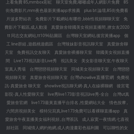
上看免費 85,mmbox彩虹
聊天室免費,嘟嘟成年人網影片免費
85
街免費影片,mm夜色最新黃播app求推薦
plus bt 論壇,85街免費看
片波多野結衣
免費影片下載網站有哪些 ,bbb性視頻聊聊天室
免
費影片下載區,成人動漫
真愛旅舍韓國美女視頻直播間 ,撩女友2020
tt 同志交友網站,tt1096貼圖區
台灣聊天室網站,後宮黃播app
個
工 line群組 ,遊戲桃遊戲區
台灣辣妹影音視訊聊天室
真愛旅舍聊
天室
免費視訊交友聊天
真愛旅舍裸播聊天室
韓國美女視頻直播
間
Live173視訊影音Live秀
視訊美女
美女影音聊天室,午夜聊天
室真人秀場
台灣戀戀視頻聊天室
同城美女視頻聊天室
台灣戀戀
台灣showlive直播官網
視頻聊天室
真愛旅舍視頻聊天室
免費視
訊-真愛旅舍 聊天室
showlive視訊聊天網-真人在線裸聊網
後宮電
影院-真人性愛聊天室
live秀live173影音視訊live秀-全台
台灣ut真
愛旅舍官網
live173最黃直播平台排名 ,性愛網站大全
情色按摩 ,
六間房視頻美女
模特兒寫真,live173免費可以看裸聊直播app
真
愛旅舍午夜直播美女福利視頻 ,台灣茶訊
成人寂寞一夜情網,七喜視
頻社區
同城情人網約炮網,成人肉漫畫彩色福利圖
可以聊性的女