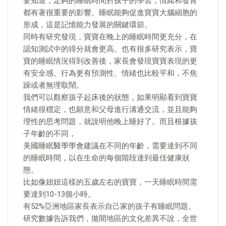
要知道，足夠的睡眠時間對孩子的學習，情緒和發育
都有著很重要的影響。睡眠能夠促進寶寶大腦細胞的
形成，這是記憶能力發展的關鍵環節。
同時有研究發現，寶寶在晚上的睡眠時間更充分，在
認知測試中的得分就會更高。也有很多研究表示，寶
寶的睡眠情況得到改善後，家長會發現寶寶表現的更
有安全感、行為更有預測性、情緒也比較平和，不焦
躁或者無理取鬧。
我們可以觀察孩子起床後的狀態，如果明顯看到寶寶
情緒很穩定，也願意和父母進行溝通交流，並且能夠
理性的思考問題，就說明他晚上睡好了。而且根據孩
子年齡的不同，
美國睡眠醫學學會建議在不同的年齡，需要達到不同
的睡眠時間，以在生命的每個階段達到最佳健康狀
態。
比如像妞妞這樣的五歲左右的寶寶，一天睡眠時間需
要達到10-13個小時。
有52%亞洲地區家長表示自己家的孩子有睡眠問題。
研究數據告訴我們，拋開地區的文化差異不說，全世