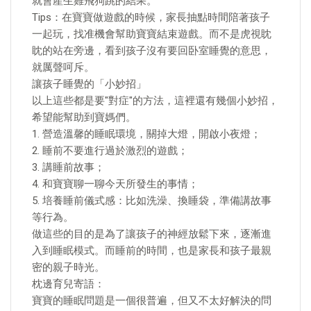
就會產生雞飛狗跳的結果。
Tips：在寶寶做遊戲的時候，家長抽點時間陪著孩子
一起玩，找准機會幫助寶寶結束遊戲。而不是虎視眈
眈的站在旁邊，看到孩子沒有要回卧室睡覺的意思，
就厲聲呵斥。
讓孩子睡覺的「小妙招」
以上這些都是要"對症"的方法，這裡還有幾個小妙招，
希望能幫助到寶媽們。
1. 營造溫馨的睡眠環境，關掉大燈，開啟小夜燈；
2. 睡前不要進行過於激烈的遊戲；
3. 講睡前故事；
4. 和寶寶聊一聊今天所發生的事情；
5. 培養睡前儀式感：比如洗澡、換睡袋，準備講故事
等行為。
做這些的目的是為了讓孩子的神經放鬆下來，逐漸進
入到睡眠模式。而睡前的時間，也是家長和孩子最親
密的親子時光。
枕邊育兒寄語：
寶寶的睡眠問題是一個很普遍，但又不太好解決的問