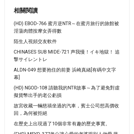
相關閱讀
(HD) EBOD-766 蜜月逆NTR～在蜜月旅行的旅館被
淫蕩肉體按摩女弄得數
陌生人視頻交友軟件
CHINASES SUB MIDE-721 声我慢！イキ地獄！ 追
撃サイレントレ
ALDN-049 想要抱住的前妻 浜崎真緒[有碼中文字
幕]
(HD) NGOD-108 請聽我的NTR故事～為了避免對虛
擬貨幣出手的老公虧損
故宮收藏一輛慈禧坐過的汽車，賓士公司想高價收
回，為何被拒絕
在歷史上出現過了10個非常有趣的歷史事實。