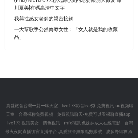
(FHD) MEYD-377老公讓心愛的老婆跟別人做愛 藤
川夏美[有碼高清中文字
我與性感女老師的親密接觸
一大幫歌手公然侮辱女性：「女人就是我的收藏
品」
真愛旅舍台灣一對一聊天室
live173影音live秀-免費視訊-uu視頻聊
天室
台灣裸聊免費視頻
免費視訊聊天-免費可以看裸聊直播app
live173 視訊美女
情色視訊
mfc視訊,色妹妹成人在線電影
台灣
最火夜間直播後宮直播平台 ,真愛旅舍無限點數賬號
波多野結衣 線